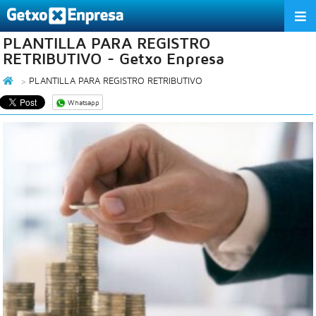
PLANTILLA PARA REGISTRO
LA ASOCIACIÓN
RETRIBUTIVO - Getxo Enpresa
SERVICIOS
PLANTILLA PARA REGISTRO RETRIBUTIVO
Whatsapp
ACTIVIDADES
EMPRESAS ASOCIADAS
INFORMACIÓN DE INTERÉS
ÁREA DE ASOCIADOS
EU
ES
EN