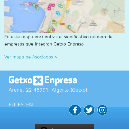
En este mapa encuentras el significativo número de
empresas que integran Getxo Enpresa
Ver mapa de Asociados
>
Arene, 22
48991
, Algorta (
Getxo
)
EU
ES
EN