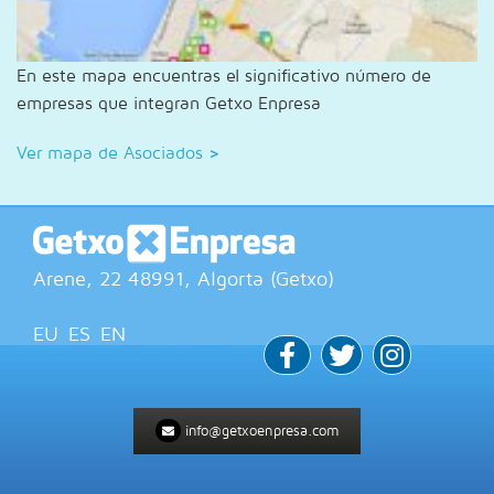
En este mapa encuentras el significativo número de
empresas que integran Getxo Enpresa
Ver mapa de Asociados
>
Arene, 22
48991
, Algorta (
Getxo
)
EU
ES
EN
info@getxoenpresa.com