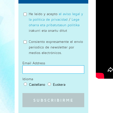
He leido y acepto
el aviso legal y
la política de privacidad
/
Lege
oharra eta pribatutasun politika
irakurri eta onartu ditut
Consiento expresamente el envío
periodico de newsletter por
medios electrónicos.
Email Address
Idioma
Castellano
Euskera