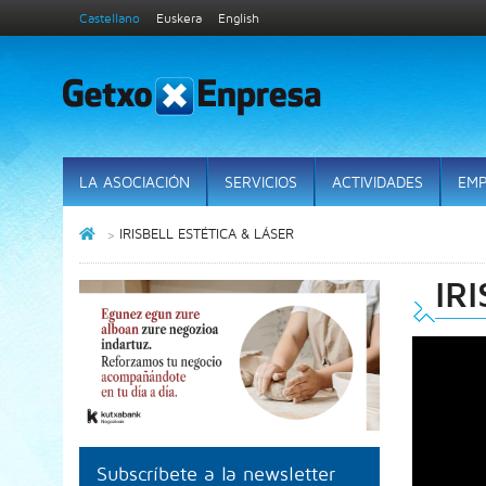
Castellano
Euskera
English
LA ASOCIACIÓN
SERVICIOS
ACTIVIDADES
EMP
IRISBELL ESTÉTICA & LÁSER
IR
Subscríbete a la newsletter