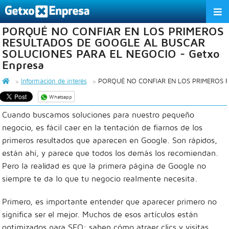
PORQUÉ NO CONFIAR EN LOS PRIMEROS
LA ASOCIACIÓN
RESULTADOS DE GOOGLE AL BUSCAR
SOLUCIONES PARA EL NEGOCIO - Getxo
SERVICIOS
Enpresa
ACTIVIDADES
Información de interés
PORQUÉ NO CONFIAR EN LOS PRIMEROS 
Whatsapp
EMPRESAS ASOCIADAS
Cuando buscamos soluciones para nuestro pequeño
negocio, es fácil caer en la tentación de fiarnos de los
INFORMACIÓN DE INTERÉS
primeros resultados que aparecen en Google. Son rápidos,
ÁREA DE ASOCIADOS
están ahí, y parece que todos los demás los recomiendan.
Pero la realidad es que la primera página de Google no
EU
ES
EN
siempre te da lo que tu negocio realmente necesita.
Primero, es importante entender que aparecer primero no
significa ser el mejor. Muchos de esos artículos están
optimizados para SEO: saben cómo atraer clics y visitas,