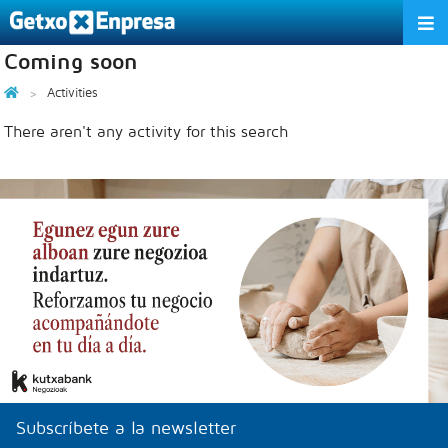
Coming soon
THE ASSOCIATION
Activities
SERVICES
There aren't any activity for this search
ACTIVITIES
ASSOCIATE COMPANIES
APPRECIATION TO THE PARTNER
EU
ES
EN
Subscríbete a la newsletter