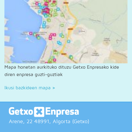
Mapa honetan aurkituko dituzu Getxo Enpresako kide
diren enpresa guzti-guztiak
Ikusi bazkideen mapa
>
Arene, 22
48991
, Algorta (
Getxo
)