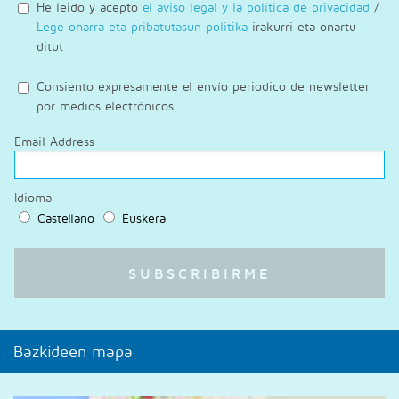
He leido y acepto
el aviso legal y la política de privacidad
/
Lege oharra eta pribatutasun politika
irakurri eta onartu
ditut
Consiento expresamente el envío periodico de newsletter
por medios electrónicos.
Email Address
Idioma
Castellano
Euskera
Bazkideen mapa