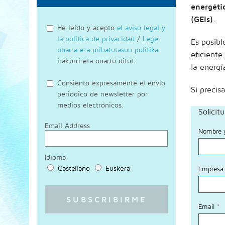
energéti
(GEIs)
.
He leido y acepto
el aviso legal y
la política de privacidad
/
Lege
Es posibl
oharra eta pribatutasun politika
eficiente
irakurri eta onartu ditut
la energí
Consiento expresamente el envío
Si precis
periodico de newsletter por
medios electrónicos.
Solicit
Email Address
Nombre y
Idioma
Castellano
Euskera
Empres
Email
*