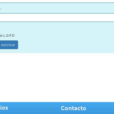
*
to L.O.P.D
 solicitud
ios
Contacto