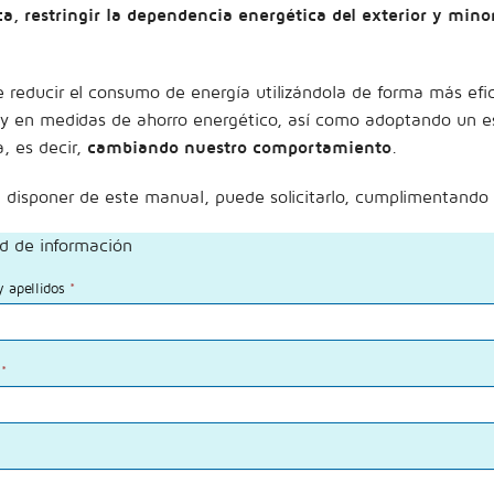
ca, restringir la dependencia energética
del exterior y mino
e reducir el consumo de energía utilizándola de forma más ef
 y en medidas de ahorro energético, así como adoptando un es
a, es decir,
cambiando nuestro comportamiento
.
a disponer de este manual, puede solicitarlo, cumplimentando e
ud de información
 apellidos
*
a
*