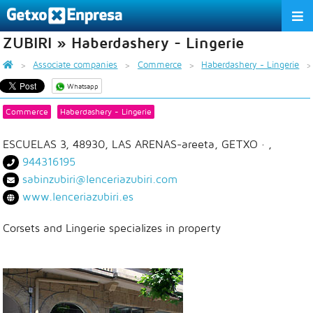
ZUBIRI » Haberdashery - Lingerie
THE ASSOCIATION
Associate companies
Commerce
Haberdashery - Lingerie
SERVICES
Whatsapp
ACTIVITIES
Commerce
Haberdashery - Lingerie
ASSOCIATE COMPANIES
ESCUELAS 3, 48930, LAS ARENAS-areeta, GETXO
· ,
944316195
APPRECIATION TO THE PARTNER
sabinzubiri@lenceriazubiri.com
www.lenceriazubiri.es
EU
ES
EN
Corsets and Lingerie specializes in property