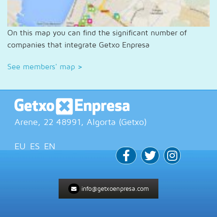
On this map you can find the significant number of
companies that integrate Getxo Enpresa
See members' map
>
Arene, 22
48991
, Algorta (
Getxo
)
EU
ES
EN
info@getxoenpresa.com