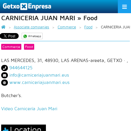
CARNICERIA JUAN MARI » Food
THE ASSOCIATION
Associate companies
Commerce
Food
CARNICERIA JUA
SERVICES
Whatsapp
ACTIVITIES
Commerce
Food
ASSOCIATE COMPANIES
LAS MERCEDES, 31, 48930, LAS ARENAS-areeta, GETXO
· ,
944644125
APPRECIATION TO THE PARTNER
info@carniceriajuanmari.eus
www.carniceriajuanmari.eus
EU
ES
EN
Butcher’s.
Video Carnicería Juan Mari
Location