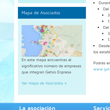
Duran
Del
Mapa de Asociados
3
1
Del
3
1
Desde 
los esta
En este mapa encuentras el
Podrás en
significativo número de empresas
www.get
que integran Getxo Enpresa
Ver mapa de Asociados
>
La asociación
Servic