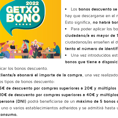
Los
bonos descuento se 
hay que descargarse en el 
Esto significa,
no habrá bon
Para poder aplicar los 
ciudadano/a es mayor de 
ciudadanos/as enseñen el d
tanto el número de identi
Una vez introducidos es
bonos que tiene a disposic
icar los bonos descuento.
cliente/a abonará el importe de la compra
, una vez realizado
os tipos de bonos descuento:
5€ de descuento por compras superiores a 20€ y múltiplos
10€ de descuento por compras superiores a 40€ y múltiplo
persona (DNI)
podrá beneficiarse de un
máximo de 5 bonos de
uno o varios establecimientos adheridos y se admitirá hasta
consumo.