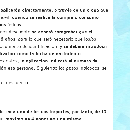
aplicarán
directamente, a través de un a app
que
móvil,
cuando se realice la compra o consumo
.
os físicos.
bonos descuento
se deberá comprobar que el
16 años
, para lo que será necesario que los/as
ocumento de identificación, y
se deberá introducir
ficación como la fecha de nacimiento.
tos datos
, la aplicación indicará el número de
ión esa persona.
Siguiendo los pasos indicados, se
 el descuento.
s
 cada uno de los dos importes, por tanto, de 10
 un
máximo de 4 bonos en una misma