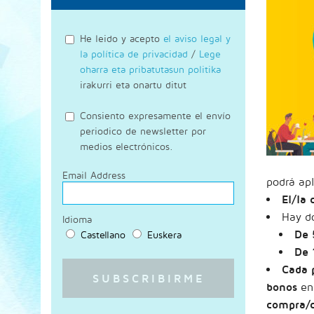
He leido y acepto
el aviso legal y
la política de privacidad
/
Lege
oharra eta pribatutasun politika
irakurri eta onartu ditut
Consiento expresamente el envío
periodico de newsletter por
medios electrónicos.
Email Address
podrá apl
El/la 
Hay d
Idioma
De 
Castellano
Euskera
De 
Cada 
bonos
en 
compra/