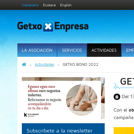
Castellano
Euskera
English
LA ASOCIACIÓN
SERVICIOS
ACTIVIDADES
EMP
Actividades
GETXO BONO 2022
GE
Del 1
Con el
ob
campaña
Subscríbete a la newsletter