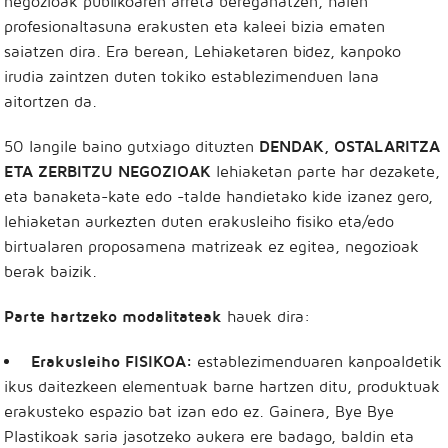
negozioak publikoaren arreta bereganatzen, haien
profesionaltasuna erakusten eta kaleei bizia ematen
saiatzen dira. Era berean, Lehiaketaren bidez, kanpoko
irudia zaintzen duten tokiko establezimenduen lana
aitortzen da.
50 langile baino gutxiago dituzten
DENDAK, OSTALARITZA
ETA ZERBITZU NEGOZIOAK
lehiaketan parte har dezakete,
eta banaketa-kate edo -talde handietako kide izanez gero,
lehiaketan aurkezten duten erakusleiho fisiko eta/edo
birtualaren proposamena matrizeak ez egitea, negozioak
berak baizik.
Parte hartzeko modalitateak
hauek dira:
Erakusleiho FISIKOA:
establezimenduaren kanpoaldetik
ikus daitezkeen elementuak barne hartzen ditu, produktuak
erakusteko espazio bat izan edo ez. Gainera, Bye Bye
Plastikoak saria jasotzeko aukera ere badago, baldin eta