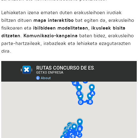
Lehiaketan izena ematen duten erakusleihoen irudiak
biltzen dituen
mapa interaktibo
bat egiten da, erakusleiho
fisikoaren eta
ibilbideen modalitatean, ikusleek bisita
ditzaten
.
Komunikazio-kanpaina
baten bidez, erakusleiho
parte-hartzaileak, irabazleak eta lehiaketa ezagutarazten
dira.