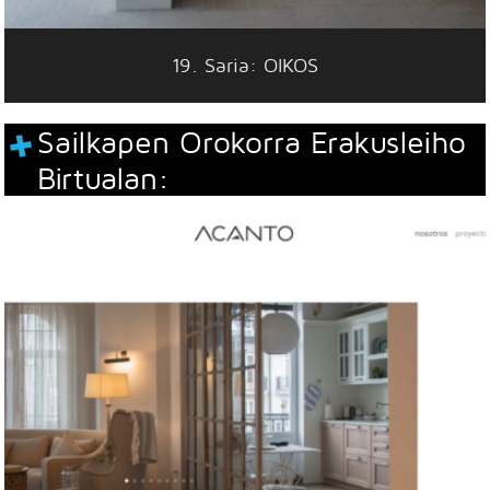
19. Saria: OIKOS
Sailkapen Orokorra Erakusleiho
Birtualan: