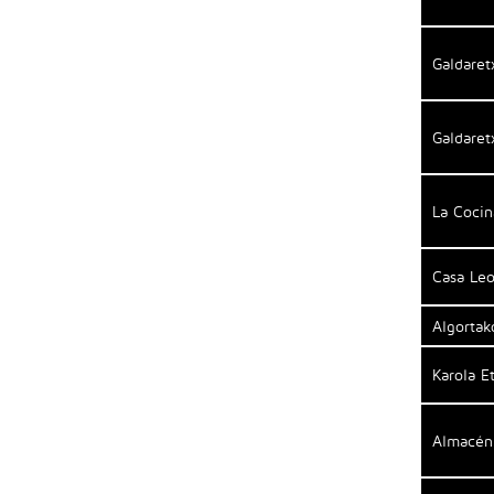
Galdaret
Galdaret
La Cocin
Casa Leo
Algortak
Karola E
Almacén 