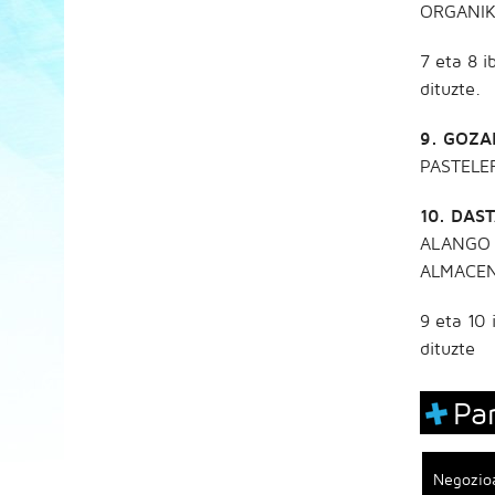
ORGANIK
7 eta 8 i
dituzte.
9. GOZA
PASTELE
10. DAST
ALANGO 
ALMACEN
9 eta 10 
dituzte
Pa
Negozioa