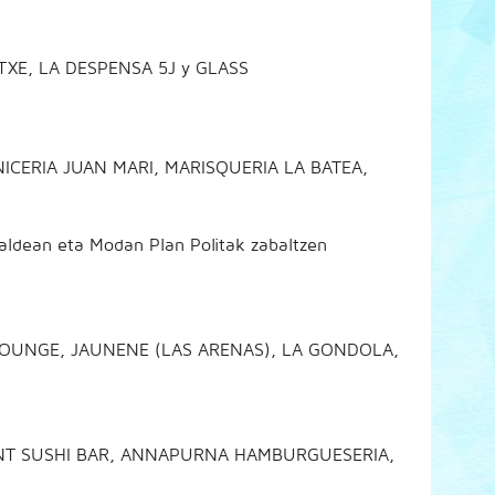
XE, LA DESPENSA 5J y GLASS
ICERIA JUAN MARI, MARISQUERIA LA BATEA,
aldean eta Modan Plan Politak zabaltzen
LOUNGE, JAUNENE (LAS ARENAS), LA GONDOLA,
ANT SUSHI BAR, ANNAPURNA HAMBURGUESERIA,