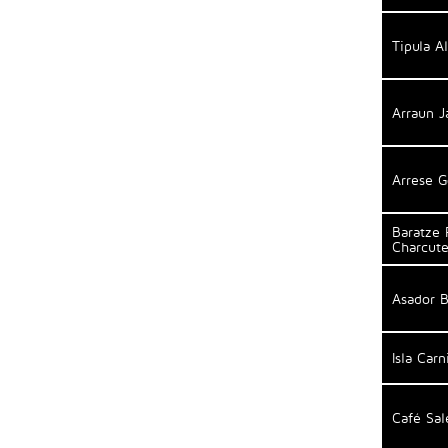
Tipula A
Arraun J
Arrese G
Baratze 
Charcute
Asador 
Isla Carn
Café Sa