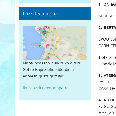
1. ON EG
Bazkideen mapa
ARRESE 
2. BERT
EXQUISS
CARNICE
1 eta 2 
Mapa honetan aurkituko dituzu
espezializ
Getxo Enpresako kide diren
3. ATSEG
enpresa guzti-guztiak
PASTELE
Ikusi bazkideen mapa
>
CASA LE
4. RUTA
FUGU SU
MYN y X