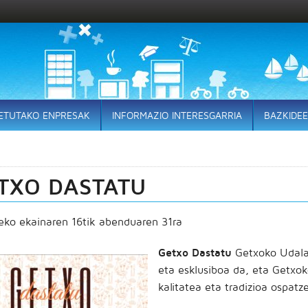
ETUTAKO ENPRESAK
INFORMAZIO INTERESGARRIA
BAZKIDE
TXO DASTATU
ko ekainaren 16tik abenduaren 31ra
Getxo Dastatu
Getxoko Udalak
eta esklusiboa da, eta Getxok
kalitatea eta tradizioa ospatze