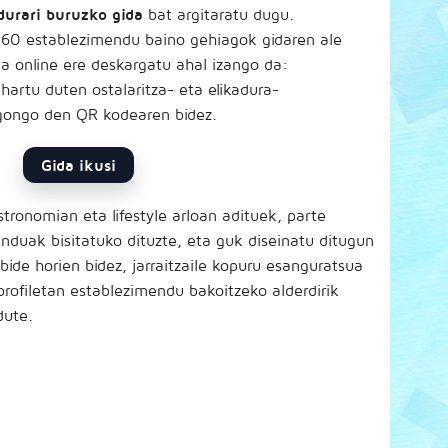
adurari buruzko gida
bat argitaratu dugu.
 60 establezimendu baino gehiagok gidaren ale
ta online ere deskargatu ahal izango da:
hartu duten ostalaritza- eta elikadura-
gongo den QR kodearen bidez.
Gida ikusi
stronomian eta lifestyle arloan adituek, parte
duak bisitatuko dituzte, eta guk diseinatu ditugun
lbide horien bidez, jarraitzaile kopuru esanguratsua
profiletan establezimendu bakoitzeko alderdirik
dute.