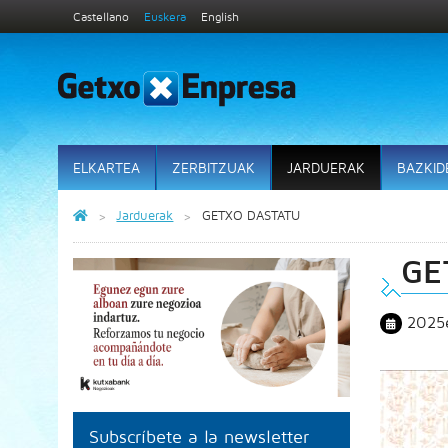
Castellano
Euskera
English
ELKARTEA
ZERBITZUAK
JARDUERAK
BAZKID
Jarduerak
GETXO DASTATU
GE
2025e
Subscríbete a la newsletter