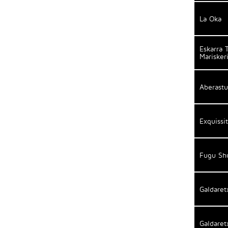
La Oka
Eskarra 
Marisker
Aberastu
Exquiss
Fugu Sh
Galdaret
Galdaret