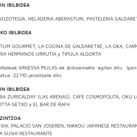
IN IBILBIDEA
GOZOTEGIA, HELADERIA ABERASTURI, PASTELERIA GALDARET
AKO IBILBIDEA
ITUM GOURMET, LA COCINA DE GALDARETXE, LA OKA, CARN
RIA HERMANOS URRUTIA y TIPULA ALGORTA
ibilbideak VANESSA MULAS-ek @ilovemelita egiten ditu. Iparr
atua. 22.110 jarraitzaile ditu.
IN IBILBIDEA
RIA ZURICALDAY (LAS ARENAS), CAFÉ COSMOPOLITA, OKU 
OTTA GETXO y EL BAR DE RAFA
 ZINTZOA
SHI, PALACIO SAN JOSEREN, NIKKOU JAPANESE RESTAUR
IA SUSHI RESTAURANTE