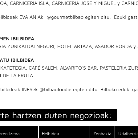
OA, CARNICERIA ISLA, CARNICERIA JOSE Y MIGUEL y CARN
bilbideak EVA ANIAk @gourmetbilbao egiten ditu. Eduki gastro
MEN IBILBIDEA
RIA ZURIKALDAI NEGURI, HOTEL ARTAZA, ASADOR BORDA y
ATU IBILBIDEA
KAFETEGIA, CAFÉ SALEM, ALVARITO´S BAR, PASTELERIA ZU
 DE LA FRUTA
ibilbideak INESek @bilbaofoodie egiten ditu. Bilboko eduki gas
rte hartzen duten negozioak:
ren Izena
Helbidea
Zenbakia
Udalherri