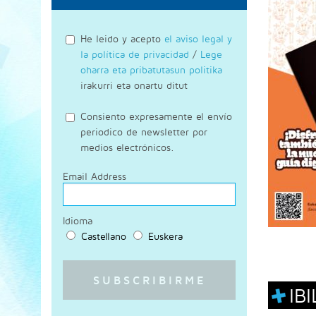
He leido y acepto
el aviso legal y
la política de privacidad
/
Lege
oharra eta pribatutasun politika
irakurri eta onartu ditut
Consiento expresamente el envío
periodico de newsletter por
medios electrónicos.
Email Address
Idioma
Castellano
Euskera
IB