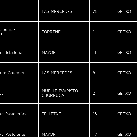
LAS MERCEDES
25
GETXO
Taberna-
TORRENE
1
GETXO
ia
ri Heladería
MAYOR
11
GETXO
itum Gourmet
LAS MERCEDES
9
GETXO
MUELLE EVARISTO
usi
2
GETXO
CHURRUCA
xe Pastelerías
TELLETXE
13
GETXO
xe Pastelerías
MAYOR
17
GETXO