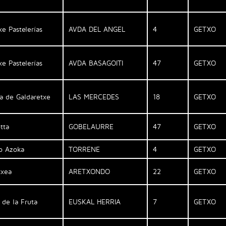
xe Pastelerías
AVDA DEL ANGEL
4
GETXO
xe Pastelerías
AVDA BASAGOITI
47
GETXO
a de Galdaretxe
LAS MERCEDES
18
GETXO
tta
GOBELAURRE
47
GETXO
o Azoka
TORRENE
4
GETXO
txea
ARETXONDO
22
GETXO
de la Fruta
EUSKAL HERRIA
7
GETXO