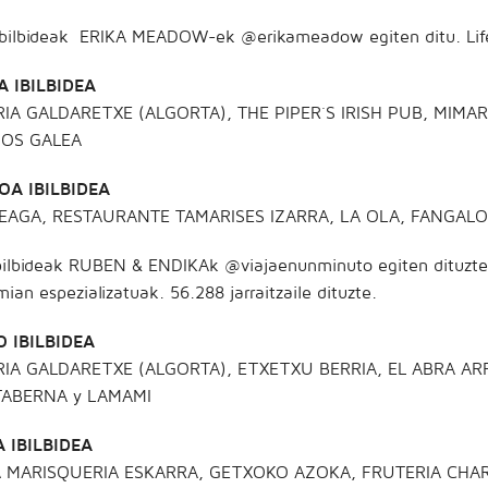
bilbideak ERIKA MEADOW-ek @erikameadow egiten ditu. Lifestyl
A IBILBIDEA
RIA GALDARETXE (ALGORTA), THE PIPER´S IRISH PUB, MIMA
OS GALEA
OA IBILBIDEA
EAGA, RESTAURANTE TAMARISES IZARRA, LA OLA, FANGALO
ibilbideak RUBEN & ENDIKAk @viajaenunminuto egiten dituzte.
ian espezializatuak. 56.288 jarraitzaile dituzte.
O IBILBIDEA
RIA GALDARETXE (ALGORTA), ETXETXU BERRIA, EL ABRA AR
ABERNA y LAMAMI
 IBILBIDEA
 MARISQUERIA ESKARRA, GETXOKO AZOKA, FRUTERIA CHA