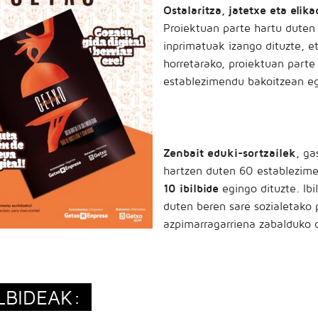
Ostalaritza, jatetxe eta elik
Proiektuan parte hartu duten
inprimatuak izango dituzte, e
horretarako, proiektuan parte 
establezimendu bakoitzean e
Zenbait eduki-sortzailek
, ga
hartzen duten 60 establezimen
10 ibilbide
egingo dituzte. Ibi
duten beren sare sozialetako 
azpimarragarriena zabalduko 
ILBIDEAK: