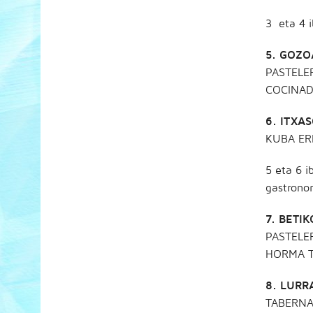
3 eta 4 i
5. GOZO
PASTELE
COCINAD
6. ITXAS
KUBA ER
5 eta 6 
gastronom
7. BETIK
PASTELE
HORMA T
8. LURRA
TABERNA