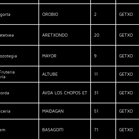
lgorta
OROBIO
2
GETXO
atetxea
ARETXONDO
20
GETXO
ozotegia
MAYOR
9
GETXO
Frutería
ALTUBE
11
GETXO
ría
Borda
AVDA LOS CHOPOS ET
31
GETXO
icería
MAIDAGAN
51
GETXO
lem
BASAGOITI
71
GETXO