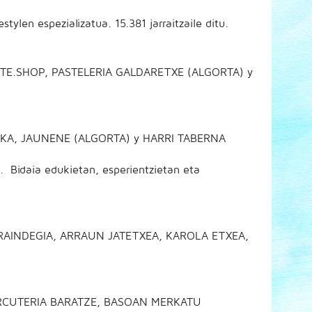
en espezializatua. 15.381 jarraitzaile ditu.
RTE.SHOP, PASTELERIA GALDARETXE (ALGORTA) y
KA, JAUNENE (ALGORTA) y HARRI TABERNA
 Bidaia edukietan, esperientzietan eta
RAINDEGIA, ARRAUN JATETXEA, KAROLA ETXEA,
RCUTERIA BARATZE, BASOAN MERKATU