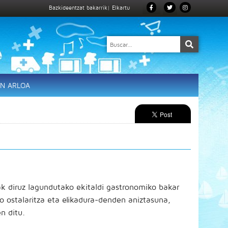
Bazkideentzat bakarrik
|
Elkartu
EN ARLOA
 diruz lagundutako ekitaldi gastronomiko bakar
o ostalaritza eta elikadura-denden aniztasuna,
n ditu.